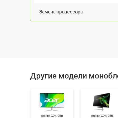
Замена процессора
Замена оперативной памяти
Замена Ethernet порта
Замена матрицы
Другие модели монобл
Замена жесткого диска HDD/SSD
Aspire C24-960
Aspire C24-960