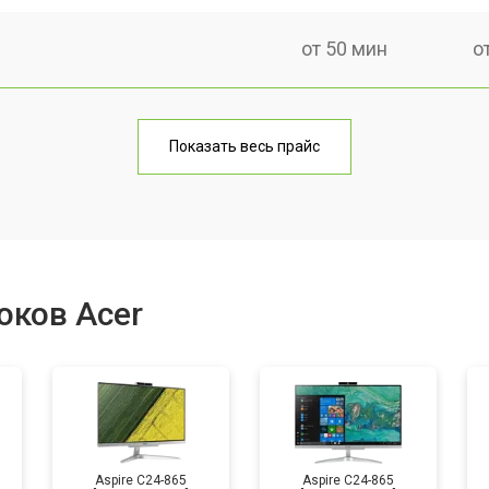
от 50 мин
о
от 60 мин
о
Показать весь прайс
от 40 мин
о
от 80 мин
о
оков Acer
от 50 мин
о
Aspire C24-865
Aspire C24-865