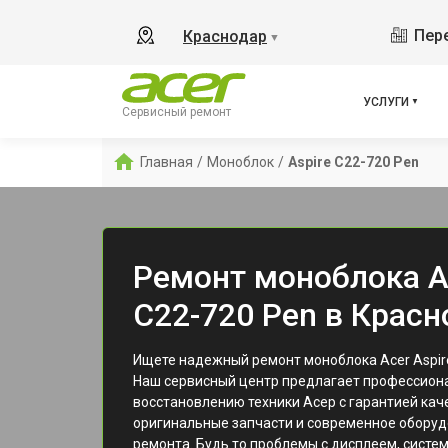
Пере
Краснодар
▼
УСЛУГИ
Сервисный ремонт
Главная
/
Моноблок
/
Aspire C22-720 Pen
Ремонт моноблока Ac
C22-720 Pen в Крас
Ищете надежный ремонт моноблока Acer Aspir
Наш сервисный центр предлагает профессиона
восстановлению техники Асер с гарантией кач
оригинальные запчасти и современное оборуд
ремонта. Будь то проблемы с дисплеем, систе