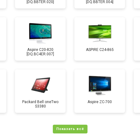
[DQ.BBTER.020]
[DQ.BBTER.004]
Aspire C20-820
ASPIRE C24-865
[DQ.BC4ER.007]
Packard Bell oneTwo
Aspire ZC-700
S3380