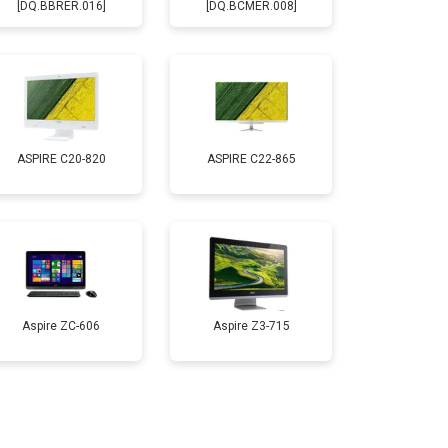
[DQ.BBRER.016]
[DQ.BCMER.008]
ASPIRE C20-820
ASPIRE C22-865
Aspire ZC-606
Aspire Z3-715