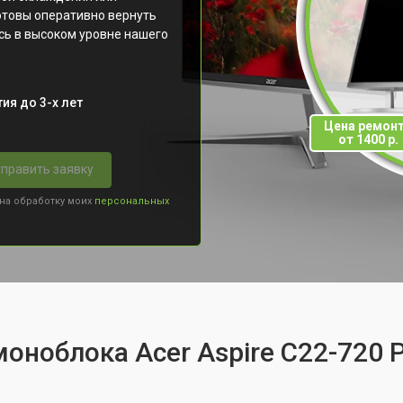
отовы оперативно вернуть
есь в высоком уровне нашего
ия до 3-х лет
Цена ремон
от 1400 р.
править заявку
 на обработку моих
персональных
оноблока Acer Aspire C22-720 