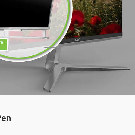
та
Pen