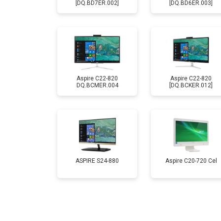
[DQ.BD7ER.002]
[DQ.BD6ER.003]
Aspire C22-820
Aspire C22-820
DQ.BCMER.004
[DQ.BCKER.012]
ASPIRE S24-880
Aspire C20-720 Cel