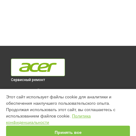
Сервисный ремонт
ВЫБЕРИ СВОЙ ГОРОД
Этот сайт использует файлы cookie для аналитики и
Ремонт моноблока ASPIRE C22-865 Acer в
Краснодаре
обеспечения наилучшего пользовательского опыта.
Ремонт моноблока ASPIRE C22-865 Acer в
Ростове-на-Дону
Продолжая использовать этот сайт, вы соглашаетесь с
Ремонт моноблока ASPIRE C22-865 Acer в
Нижнем
использованием файлов cookie.
Политика
Новгороде
конфиденциальности
Ремонт моноблока ASPIRE C22-865 Acer в
Новосибирске
Принять все
Ремонт моноблока ASPIRE C22-865 Acer в
Челябинске