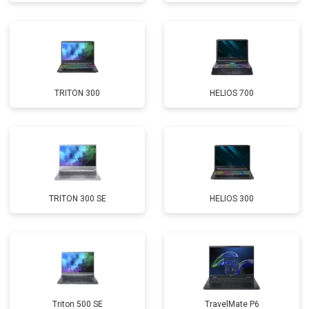
Замена кулера
от 2600 ₽
Заказать
Замена микрофона
от 2600 ₽
Заказать
Замена оперативной памяти
от 1100 ₽
Заказать
TRITON 300
HELIOS 700
Прошивка BIOS
от 1500 ₽
Заказать
Замена северного моста
от 3500 ₽
Заказать
Ремонт петель
от 3990 ₽
Заказать
TRITON 300 SE
HELIOS 300
Triton 500 SE
TravelMate P6