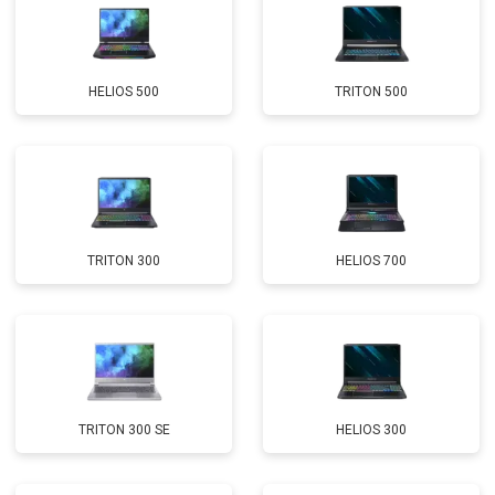
Замена Wi-Fi
от 2200 ₽
Заказать
Ремонт цепи питания
от 3500 ₽
Заказать
HELIOS 500
TRITON 500
Замена USB порта
от 2200 ₽
Заказать
Замена звуковой карты
от 1700 ₽
Заказать
Замена кулера
от 2600 ₽
Заказать
Замена микрофона
от 2600 ₽
Заказать
TRITON 300
HELIOS 700
Замена оперативной памяти
от 1100 ₽
Заказать
Прошивка BIOS
от 1500 ₽
Заказать
Замена северного моста
от 3500 ₽
Заказать
Ремонт петель
от 3990 ₽
Заказать
TRITON 300 SE
HELIOS 300