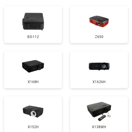
BS-112
Z650
X168H
X1626H
X152H
X138WH